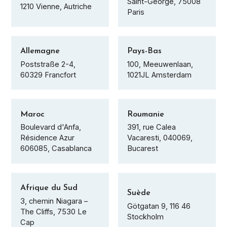
Saint-George, 75008
1210 Vienne, Autriche
Paris
Allemagne
Pays-Bas
Poststraße 2-4,
100, Meeuwenlaan,
60329 Francfort
1021JL Amsterdam
Maroc
Roumanie
Boulevard d'Anfa,
391, rue Calea
Résidence Azur
Vacaresti, 040069,
606085, Casablanca
Bucarest
Afrique du Sud
Suède
3, chemin Niagara –
Götgatan 9, 116 46
The Cliffs, 7530 Le
Stockholm
Cap