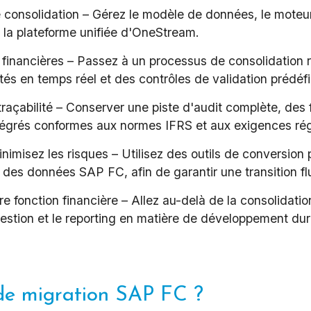
consolidation – Gérez le modèle de données, le moteur 
la plateforme unifiée d'OneStream.
Finance stratégique
 financières – Passez à un processus de consolidation 
és en temps réel et des contrôles de validation prédéfi
Conformité au pilier 2 du projet
BEPS
 traçabilité – Conserver une piste d'audit complète, des 
intégrés conformes aux normes IFRS et aux exigences ré
Comptabilité des contrats de
nimisez les risques – Utilisez des outils de conversion 
location
 des données SAP FC, afin de garantir une transition flu
e fonction financière – Allez au-delà de la consolidation
Kits de migration SAP FC
 gestion et le reporting en matière de développement d
Kits de migration Oracle HFM
 de migration SAP FC ?