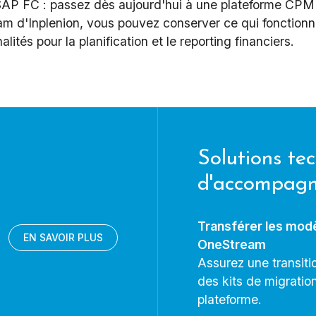
 SAP FC : passez dès aujourd'hui à une plateforme CPM
 d'Inplenion, vous pouvez conserver ce qui fonctionne
lités pour la planification et le reporting financiers.
Solutions te
d'accompag
Transférer les mod
EN SAVOIR PLUS
OneStream
Assurez une transit
des kits de migrati
plateforme.