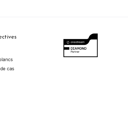
ectives
blancs
 de cas