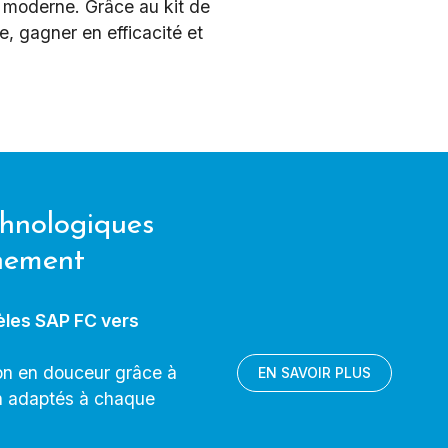
 moderne. Grâce au kit de
, gagner en efficacité et
chnologiques
nement
èles SAP FC vers
ion en douceur grâce à
EN SAVOIR PLUS
on adaptés à chaque