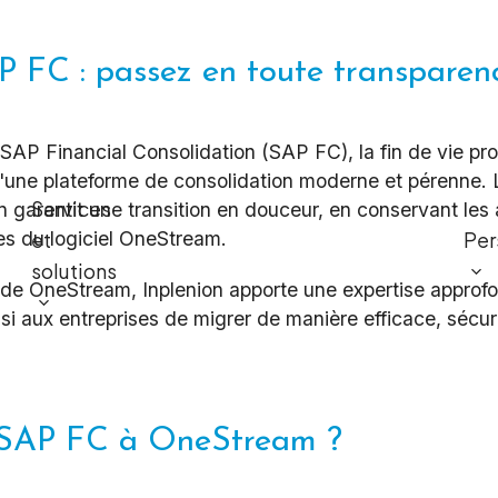
Planification et reporting des
flux de trésorerie
AP FC : passez en toute transpare
Rentabilité et gestion des
coûts
t SAP Financial Consolidation (SAP FC), la fin de vie pr
d'une plateforme de consolidation moderne et pérenne. 
BI et reporting de gestion
Services
garantit une transition en douceur, en conservant les 
es du logiciel OneStream.
et
Per
solutions
Gestion de projets et gestion
 de OneStream, Inplenion apporte une expertise approf
du changement
 aux entreprises de migrer de manière efficace, sécuri
Formation et éducation
Services gérés et assistance
 SAP FC à OneStream ?