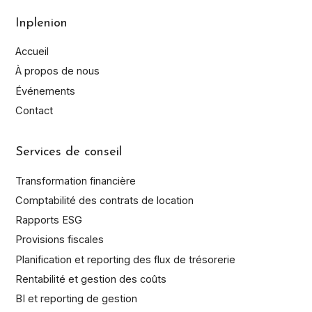
Inplenion
Accueil
À propos de nous
Événements
Nom
Contact
de
famille*
Prénom*
Services de conseil
Entreprise
Transformation financière
Courriel
Comptabilité des contrats de location
Rapports ESG
Téléphone
Provisions fiscales
En envoyant ce formulaire, vous acceptez qu'Inplenion
Planification et reporting des flux de trésorerie
conserve et utilise vos données personnelles conformément
Rentabilité et gestion des coûts
aux conditions décrites dans la
Politique de confidentialité
.
BI et reporting de gestion
J'ai lu la politique de confidentialité et j'autorise Inplenion